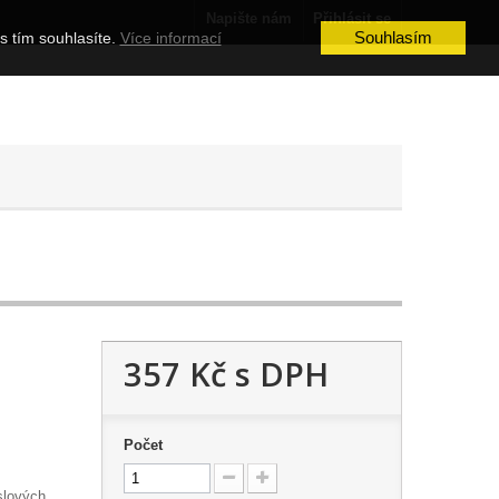
Napište nám
Přihlásit se
Souhlasím
s tím souhlasíte.
Více informací
357 Kč
s DPH
Počet
slových