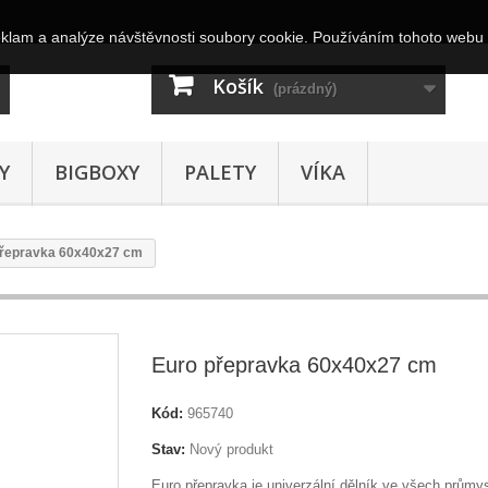
eklam a analýze návštěvnosti soubory cookie. Používáním tohoto webu 
Košík
(prázdný)
Y
BIGBOXY
PALETY
VÍKA
přepravka 60x40x27 cm
Euro přepravka 60x40x27 cm
Kód:
965740
Stav:
Nový produkt
Euro přepravka je univerzální dělník ve všech průmy