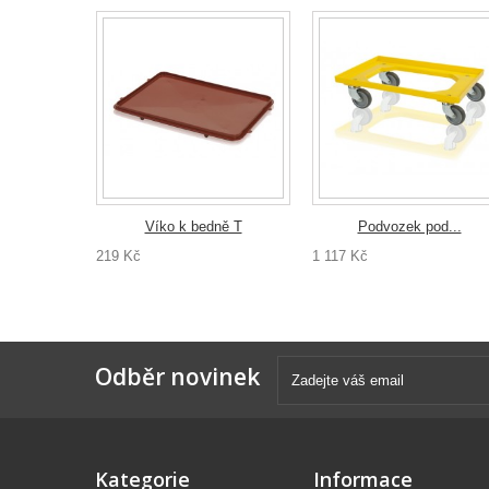
Víko k bedně T
Podvozek pod...
219 Kč
1 117 Kč
Odběr novinek
Kategorie
Informace