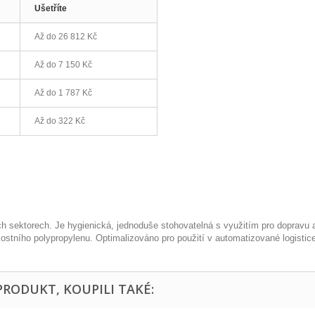
Ušetříte
Až do
26 812 Kč
Až do
7 150 Kč
Až do
1 787 Kč
Až do
322 Kč
h sektorech. Je hygienická, jednoduše stohovatelná s využitím pro dopravu a
stního polypropylenu. Optimalizováno pro použití v automatizované logistice
PRODUKT, KOUPILI TAKÉ: