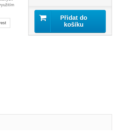
využitím
Přidat do
rest
košíku