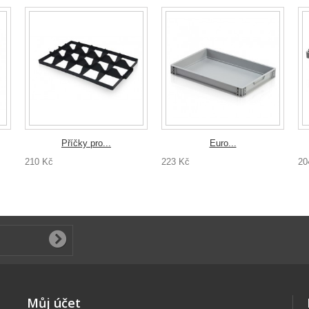
Příčky pro...
Euro...
210 Kč
223 Kč
20
Můj účet