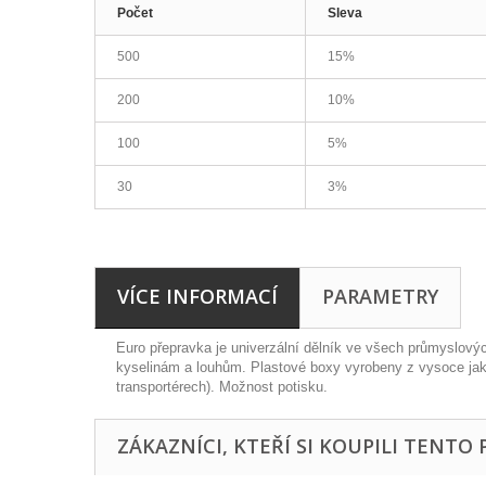
Počet
Sleva
500
15%
200
10%
100
5%
30
3%
VÍCE INFORMACÍ
PARAMETRY
Euro přepravka je univerzální dělník ve všech průmyslovýc
kyselinám a louhům. Plastové boxy vyrobeny z vysoce jako
transportérech). Možnost potisku.
ZÁKAZNÍCI, KTEŘÍ SI KOUPILI TENTO 